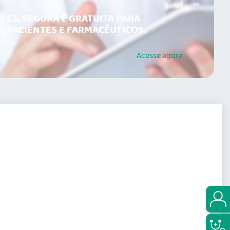
LES, SEGURA E GRATUITA PARA
, PACIENTES E FARMACÊUTICOS.
Acesse
agora