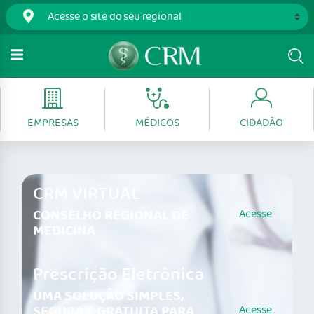
EMPRESAS
MÉDICOS
CIDADÃO
CRM VIRTUAL
CONSELHO REGIONAL DE
Acesse
MEDICINA
Prescrição Eletrônica
UMA SOLUÇÃO SIMPLES,
SEGURA E GRATUITA PARA
Acesse