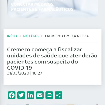
CONECTAR MÉDICOS,
PACIENTES E FARMACÊUTICOS.
INÍCIO
NOTÍCIAS
CREMERO COMEÇA A FISCALIZAR UNIDADES DE SAÚDE QUE ATENDERÃO PACIENTES COM SUSPEITA DO COVID-19
Cremero começa a fiscalizar
unidades de saúde que atenderão
pacientes com suspeita do
COVID-19
31/03/2020 | 18:27
Facebook
Twitter
LinkedIn
Email
Print
Share