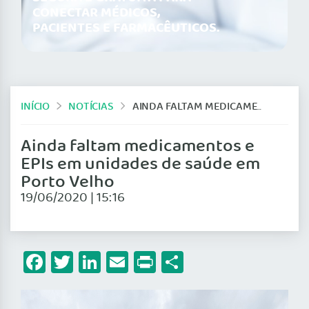
CONECTAR MÉDICOS,
PACIENTES E FARMACÊUTICOS.
INÍCIO
NOTÍCIAS
AINDA FALTAM MEDICAMENTOS E EPIS EM UNIDADES DE SAÚDE EM PORTO VELHO
Ainda faltam medicamentos e
EPIs em unidades de saúde em
Porto Velho
19/06/2020 | 15:16
Facebook
Twitter
LinkedIn
Email
Print
Share