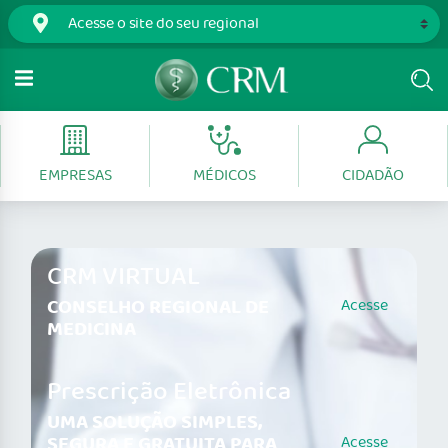
EMPRESAS
MÉDICOS
CIDADÃO
CRM VIRTUAL
CONSELHO REGIONAL DE
Acesse
MEDICINA
Prescrição Eletrônica
UMA SOLUÇÃO SIMPLES,
SEGURA E GRATUITA PARA
Acesse