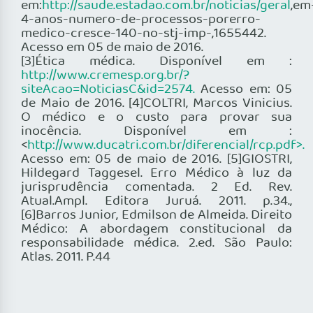
em:
http://saude.estadao.com.br/noticias/geral
,em
4-anos-numero-de-processos-porerro-
medico-cresce-140-no-stj-imp-,1655442.
Acesso em 05 de maio de 2016.
[3]Ética médica. Disponível em :
http://www.cremesp.org.br/?
siteAcao=NoticiasC&id=2574.
Acesso em: 05
de Maio de 2016. [4]COLTRI, Marcos Vinicius.
O médico e o custo para provar sua
inocência. Disponível em :
<
http://www.ducatri.com.br/diferencial/rcp.pdf>.
Acesso em: 05 de maio de 2016. [5]GIOSTRI,
Hildegard Taggesel. Erro Médico à luz da
jurisprudência comentada. 2 Ed. Rev.
Atual.Ampl. Editora Juruá. 2011. p.34.,
[6]Barros Junior, Edmilson de Almeida. Direito
Médico: A abordagem constitucional da
responsabilidade médica. 2.ed. São Paulo:
Atlas. 2011. P.44