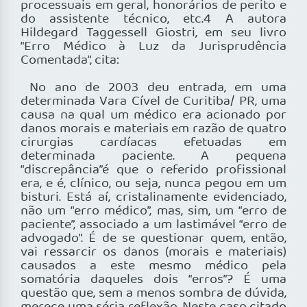
processuais em geral, honorários de perito e
do assistente técnico, etc.4 A autora
Hildegard Taggessell Giostri, em seu livro
“Erro Médico à Luz da Jurisprudência
Comentada”, cita:
No ano de 2003 deu entrada, em uma
determinada Vara Cível de Curitiba/ PR, uma
causa na qual um médico era acionado por
danos morais e materiais em razão de quatro
cirurgias cardíacas efetuadas em
determinada paciente. A pequena
“discrepância”é que o referido profissional
era, e é, clínico, ou seja, nunca pegou em um
bisturi. Está aí, cristalinamente evidenciado,
não um “erro médico”, mas, sim, um “erro de
paciente”, associado a um lastimável “erro de
advogado”. É de se questionar quem, então,
vai ressarcir os danos (morais e materiais)
causados a este mesmo médico pela
somatória daqueles dois “erros”? É uma
questão que, sem a menos sombra de dúvida,