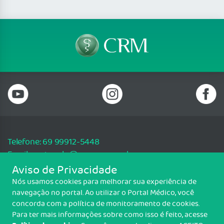
Telefone: 69 99912-5448
Email: protocolo@cremero.org.br
Aviso de Privacidade
Avenida dos Imigrantes, 3414, Liberdade, Porto Velho/RO - CEP: 76803-
850
Nós usamos cookies para melhorar sua experiência de
navegação no portal. Ao utilizar o Portal Médico, você
Copyright CREMERO. Todos os direitos reservados.
concorda com a política de monitoramento de cookies.
Para ter mais informações sobre como isso é feito, acesse
TRANSPARÊNCIA E PRESTAÇÃO DE