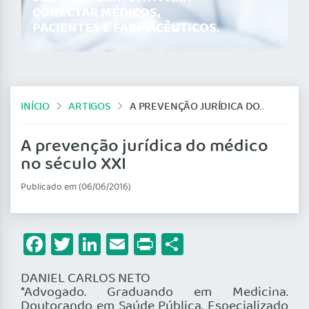
CONECTAR MÉDICOS,
PACIENTES E FARMACÊUTICOS.
INÍCIO
ARTIGOS
A PREVENÇÃO JURÍDICA DO MÉDICO NO SÉCULO XXI
A prevenção jurídica do médico
no século XXI
Publicado em (06/06/2016)
Facebook
Twitter
LinkedIn
Email
Print
Share
DANIEL CARLOS NETO
*Advogado. Graduando em Medicina.
Doutorando em Saúde Pública. Especializado