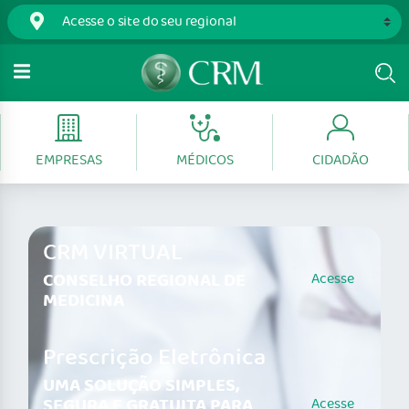
EMPRESAS
MÉDICOS
CIDADÃO
CRM VIRTUAL
CONSELHO REGIONAL DE
Acesse
MEDICINA
Prescrição Eletrônica
UMA SOLUÇÃO SIMPLES,
SEGURA E GRATUITA PARA
Acesse